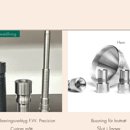
eställning
Hem
Snabbvisning
Snabbvisning
ibreringsverktyg F.W. Precision
Bussning för kruttratt
Slut i lager
Custom mått