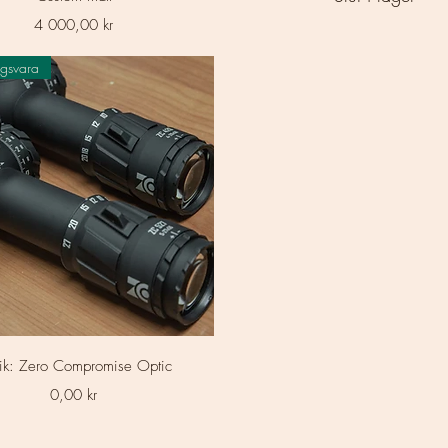
Pris
4 000,00 kr
ngsvara
Snabbvisning
ik: Zero Compromise Optic
Pris
0,00 kr